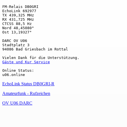
FM-Relais DB0GRI

EchoLink 692977

TX 439,325 MHz

RX 431,725 MHz

CTCSS 88,5 Hz

Nord 48,45080°

Ost 13,19327°

DARC OV U06

Stadtplatz 3

94086 Bad Griesbach im Rottal

Gäste und Kur Service
Online Status:

EchoLink Status DB0GRI-R
Amateurfunk - Rufzeichen
OV U06 DARC